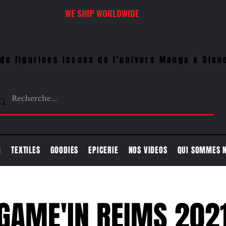
WE SHIP WORLDWIDE
de figurines issues de l'univers Manga & Disn
G
TEXTILES
GOODIES
EPICERIE
NOS VIDEOS
QUI SOMMES 
GAME'IN REIMS 202