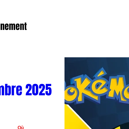
vénement
mbre 2025
Où