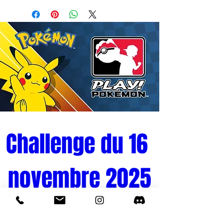
- Bol en céramique de haute qualité.
Contenance standard (600 ml)
- Tenue d'impression exceptionnelle :
résiste à plus de 800 cycles au lave-
vaisselle.
- Compatible Micro-ondes
- Packaging cartonné permettant de
protéger le bol tout en assurant une
visibilité à 360°.
Challenge du 16 
novembre 2025
Tournoi Pokémon 