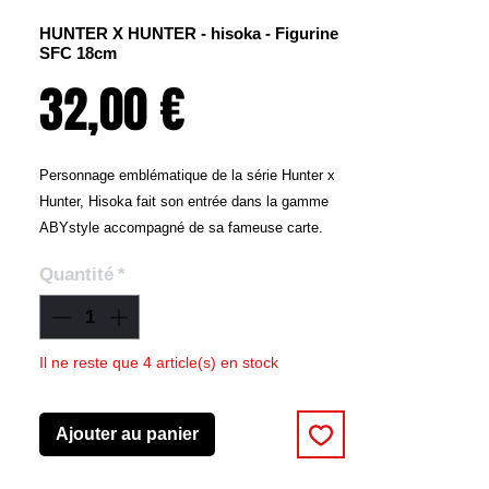
HUNTER X HUNTER - hisoka - Figurine
SFC 18cm
Prix
32,00 €
Personnage emblématique de la série Hunter x
Hunter, Hisoka fait son entrée dans la gamme
ABYstyle accompagné de sa fameuse carte.
Quantité
*
- Figurine en PVC
- Socle travaillé avec emblème d'Hunter x
Hunter
- Produit 100 % officiel
Il ne reste que 4 article(s) en stock
- Dimensions : Hauteur 18 cm
- Echelle : 1/10ème
Ajouter au panier