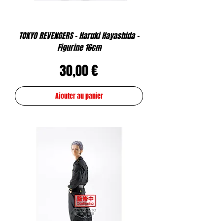
TOKYO REVENGERS - Haruki Hayashida -
Figurine 16cm
Prix
30,00 €
Ajouter au panier