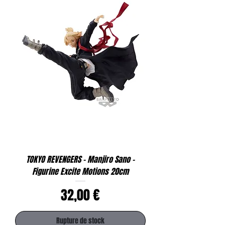
TOKYO REVENGERS - Manjiro Sano -
Figurine Excite Motions 20cm
Prix
32,00 €
Rupture de stock