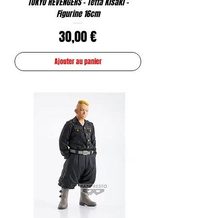
TOKYO REVENGERS - Tetta Kisaki -
Figurine 16cm
Prix
30,00 €
Ajouter au panier