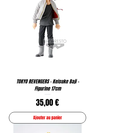
TOKYO REVENGERS - Keisuke Baji -
Figurine 17cm
Prix
35,00 €
Ajouter au panier