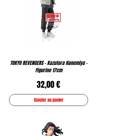
TOKYO REVENGERS - Kazutora Hanemiya -
Figurine 17cm
Prix
32,00 €
Ajouter au panier