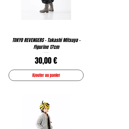
TOKYO REVENGERS - Takashi Mitsuya -
Figurine 17cm
Prix
30,00 €
Ajouter au panier