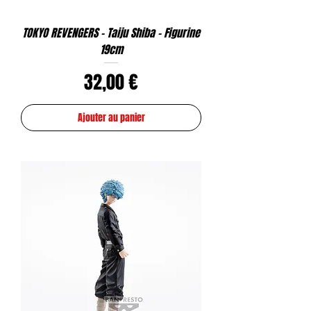
TOKYO REVENGERS - Taiju Shiba - Figurine
19cm
Prix
32,00 €
Ajouter au panier