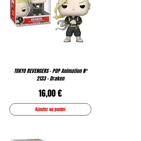
TOKYO REVENGERS - POP Animation N°
2133 - Draken
Prix
16,00 €
Ajouter au panier