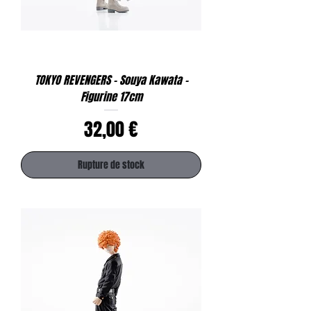
TOKYO REVENGERS - Souya Kawata -
Figurine 17cm
Prix
32,00 €
Rupture de stock