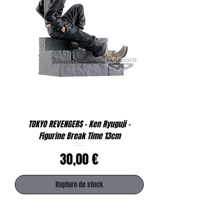
TOKYO REVENGERS - Ken Ryuguji -
Figurine Break Time 13cm
Prix
30,00 €
Rupture de stock