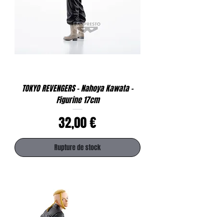
TOKYO REVENGERS - Nahoya Kawata -
Figurine 17cm
Prix
32,00 €
Rupture de stock