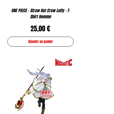
ONE PIECE - Straw Hat Crew Luffy - T-
Shirt Homme
Prix
25,00 €
Ajouter au panier