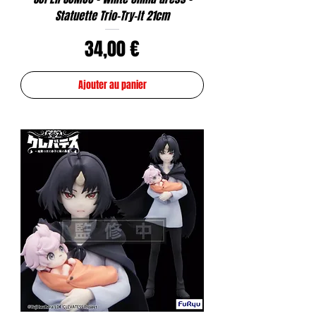
Statuette Trio-Try-It 21cm
Prix
34,00 €
Ajouter au panier