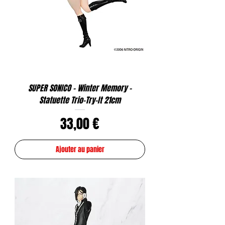
SUPER SONICO - Winter Memory -
Statuette Trio-Try-It 21cm
Prix
33,00 €
Ajouter au panier