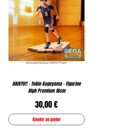
HAIKYU!! - Tobio Kageyama - Figurine
High Premium 16cm
Prix
30,00 €
Ajouter au panier