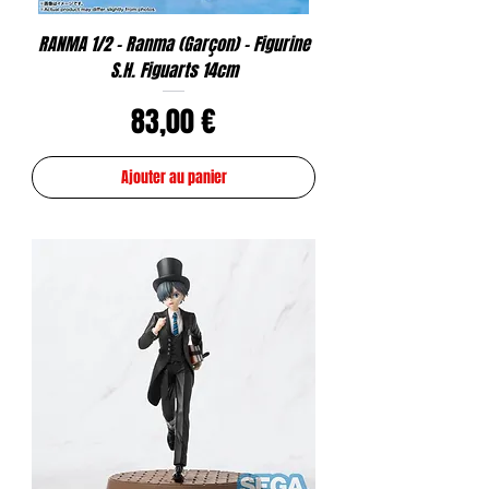
RANMA 1/2 - Ranma (Garçon) - Figurine
S.H. Figuarts 14cm
Prix
83,00 €
Ajouter au panier