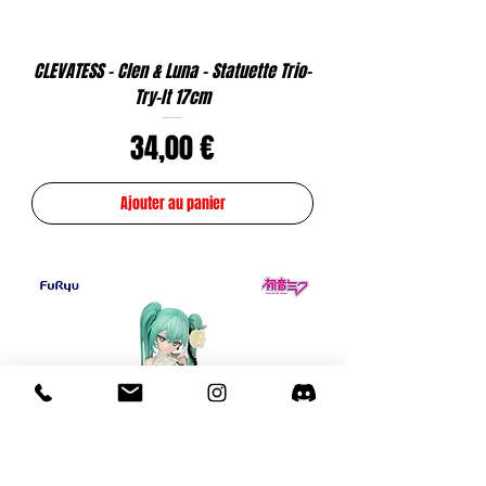
CLEVATESS - Clen & Luna - Statuette Trio-
Try-It 17cm
Prix
34,00 €
Ajouter au panier