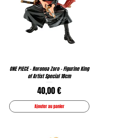
ONE PIECE - Roronoa Zoro - Figurine King
of Artist Special 18cm
Prix
40,00 €
Ajouter au panier