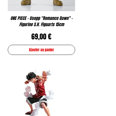
ONE PIECE - Usopp "Romance Dawn" -
Figurine S.H. Figuarts 15cm
Prix
69,00 €
Ajouter au panier