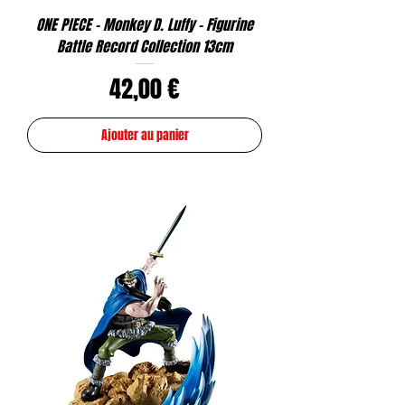
ONE PIECE - Monkey D. Luffy - Figurine
Battle Record Collection 13cm
Prix
42,00 €
Ajouter au panier