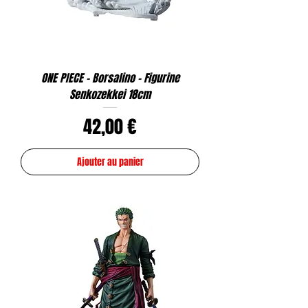
ONE PIECE - Borsalino - Figurine
Senkozekkei 18cm
Prix
42,00 €
Ajouter au panier