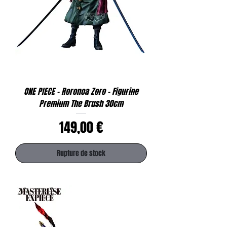
ONE PIECE - Roronoa Zoro - Figurine
Premium The Brush 30cm
Prix
149,00 €
Rupture de stock