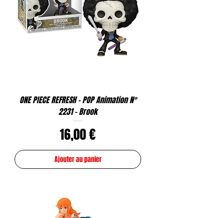
ONE PIECE REFRESH - POP Animation N°
2231 - Brook
Prix
16,00 €
Ajouter au panier