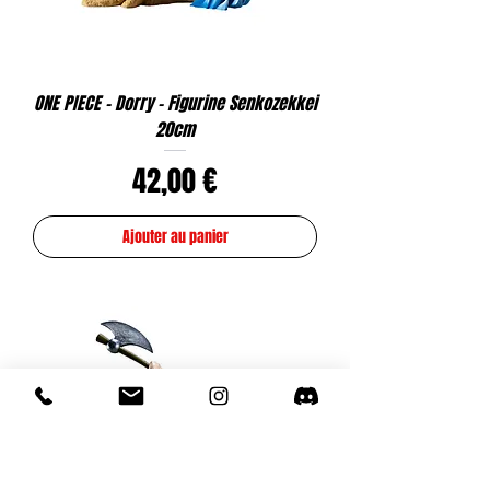
ONE PIECE - Dorry - Figurine Senkozekkei
20cm
Prix
42,00 €
Ajouter au panier