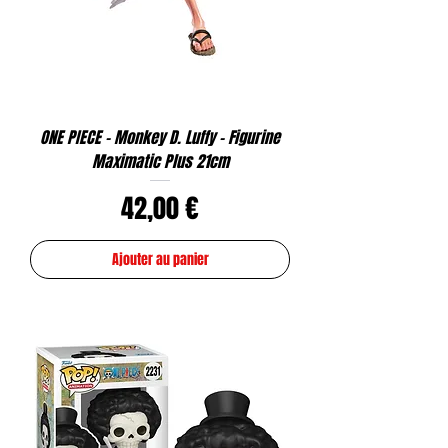
ONE PIECE - Monkey D. Luffy - Figurine
Maximatic Plus 21cm
Prix
42,00 €
Ajouter au panier