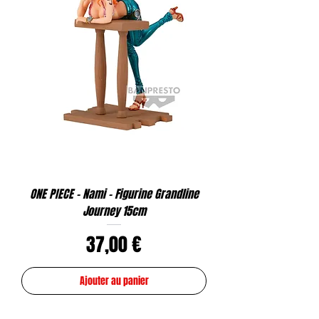
ONE PIECE - Nami - Figurine Grandline
Journey 15cm
Prix
37,00 €
Ajouter au panier