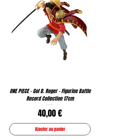
ONE PIECE - Gol D. Roger - Figurine Battle
Record Collection 17cm
Prix
40,00 €
Ajouter au panier