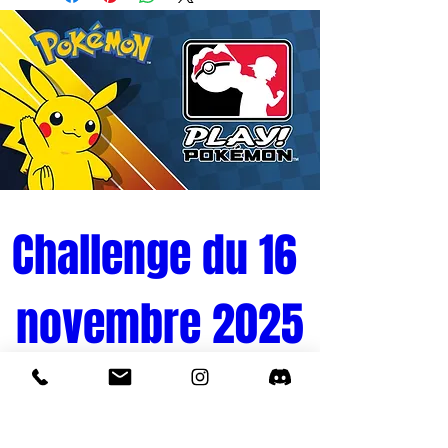
Senkozekkei du fabricant de référence
Banpresto met en scène l'un des trois
Amiraux originels de la Marine, le maître
de la lumière : Borsalino, plus connu sous
son nom de code Kizaru.
La statuette s'élève à une hauteur
d'environ 18 cm, constituant un format de
choix pour restituer l'élégance longiligne
et la stature imposante de cet officier
Challenge du 16 
d'élite au sein d'une vitrine. Fidèle au
concept de la ligne Senkozekkei, le
novembre 2025
design capture le personnage en pleine
action lors d'un duel d'anthologie,
adoptant une posture de combat
asymétrique et fluide caractéristique de
Tournoi Pokémon 
son style décontracté. La sculpture en
plastique PVC de haute qualité applique
un soin minutieux aux détails physiques