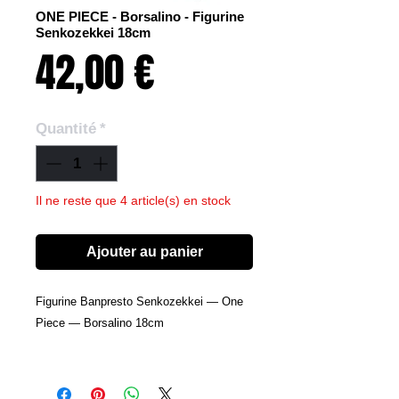
ONE PIECE - Borsalino - Figurine
Senkozekkei 18cm
Prix
42,00 €
Quantité
*
Il ne reste que 4 article(s) en stock
Ajouter au panier
Figurine Banpresto Senkozekkei — One
Piece — Borsalino 18cm
Cette figurine en vinyle issue de la
célèbre collection dynamique