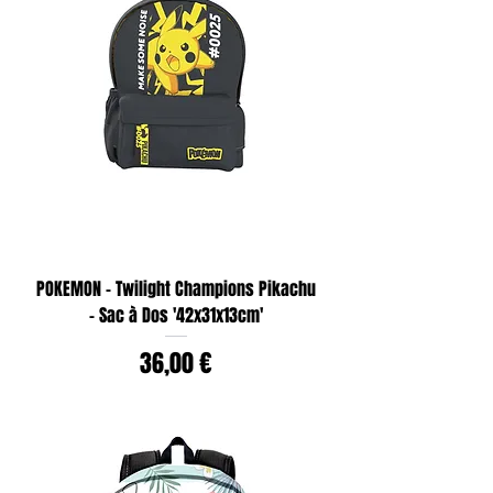
POKEMON - Twilight Champions Pikachu
- Sac à Dos '42x31x13cm'
Prix
36,00 €