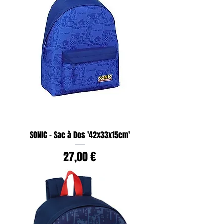
SONIC - Sac à Dos '42x33x15cm'
Prix
27,00 €