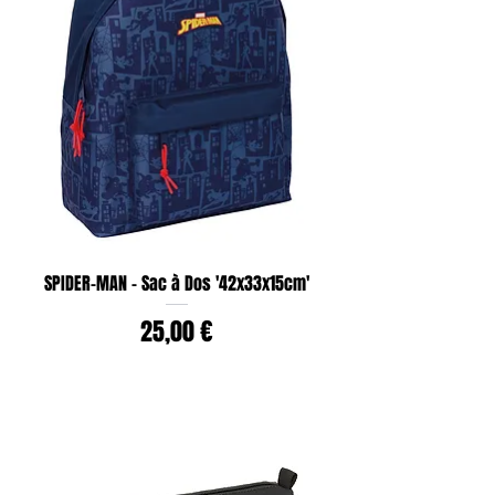
SPIDER-MAN - Sac à Dos '42x33x15cm'
Prix
25,00 €