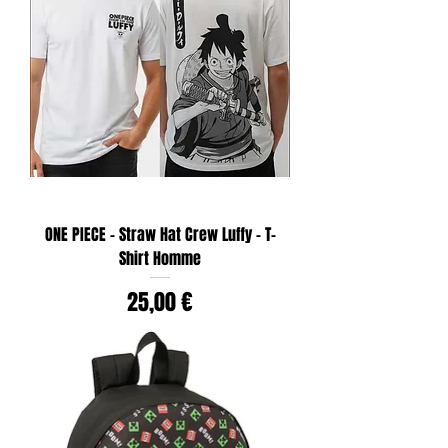
ONE PIECE - Straw Hat Crew Luffy - T-
Shirt Homme
Prix
25,00 €