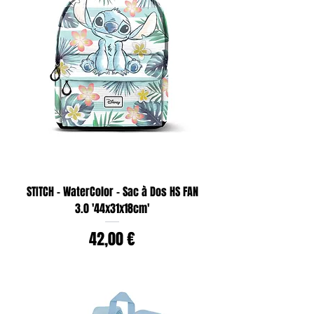
STITCH - WaterColor - Sac à Dos HS FAN
3.0 '44x31x18cm'
Prix
42,00 €