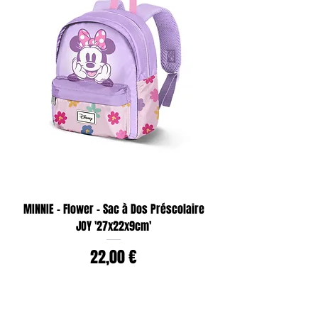
MINNIE - Flower - Sac à Dos Préscolaire
JOY '27x22x9cm'
Prix
22,00 €