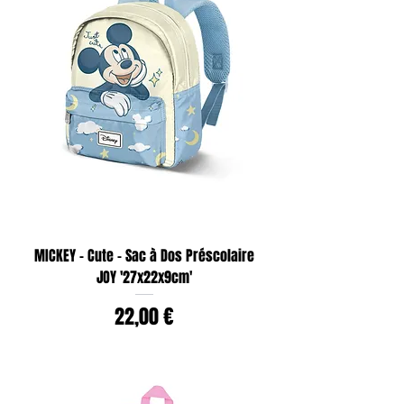
MICKEY - Cute - Sac à Dos Préscolaire
JOY '27x22x9cm'
Prix
22,00 €