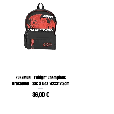
POKEMON - Twilight Champions
Dracaufeu - Sac à Dos '42x31x13cm
Prix
36,00 €