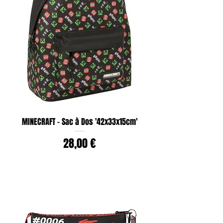
MINECRAFT - Sac à Dos '42x33x15cm'
Prix
28,00 €