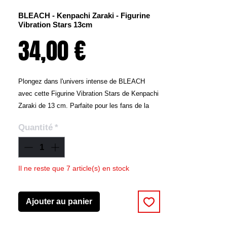
BLEACH - Kenpachi Zaraki - Figurine
Vibration Stars 13cm
Prix
34,00 €
Plongez dans l'univers intense de BLEACH
avec cette Figurine Vibration Stars de Kenpachi
Zaraki de 13 cm. Parfaite pour les fans de la
série, cette figurine capture toute la férocité et
Quantité
*
la puissance du capitaine de la 11ème division,
Kenpachi Zaraki, dans une pose dynamique et
imposante.
Ajoutez la Figurine Vibration Stars de Kenpachi
Il ne reste que 7 article(s) en stock
Zaraki 13cm à votre collection et laissez
l'intensité de BLEACH illuminer votre espace.
Ajouter au panier
Capturez la puissance et la férocité de
Kenpachi Zaraki avec cette figurine