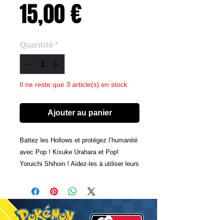
Prix
15,00 €
Quantité
*
Il ne reste que 3 article(s) en stock
Ajouter au panier
Battez les Hollows et protégez l’humanité
avec Pop ! Kisuke Urahara et Pop!
Yoruichi Shihoin ! Aidez-les à utiliser leurs
pouvoirs pour sauver leurs amis lorsque
vous accueillez ce Pop ! & Buddy dans
votre collection Bleach.