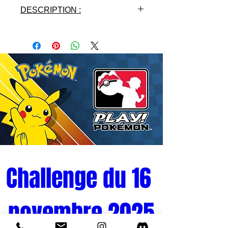
DESCRIPTION :
- Licence : ONE PIECE
- Fabricant : BANDAI
- Matières: PVC
- Gamme : FIGUARTS ZERO
- Année: 2020
Challenge du 16 
novembre 2025