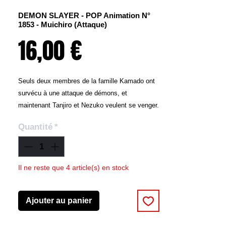
DEMON SLAYER - POP Animation N°
1853 - Muichiro (Attaque)
Prix
16,00 €
Seuls deux membres de la famille Kamado ont
survécu à une attaque de démons, et
maintenant Tanjiro et Nezuko veulent se venger.
Élargissez votre collection de tueurs de démons
Quantité
*
avec POP ! Muichiro Tokito (Attaque).
Il ne reste que 4 article(s) en stock
Ajouter au panier