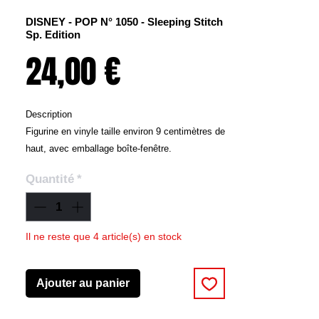
DISNEY - POP N° 1050 - Sleeping Stitch
Sp. Edition
Prix
24,00 €
Description
Figurine en vinyle taille environ 9 centimètres de
haut, avec emballage boîte-fenêtre.
Modèle de la collection POP! du fabricant
Quantité
*
Funko.
Lilo & Stitch raconte la rencontre d'une jeune
fille avec l'extraterrestre le plus recherché de la
Il ne reste que 4 article(s) en stock
galaxie. Lilo est une jeune Hawaïenne solitaire
qui adopte un petit "chien" laid, qu'elle nomme
Ajouter au panier
Stitch. Stitch serait l'animal de compagnie idéal
s'il n'était pas en réalité une expérience