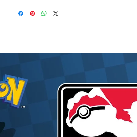
génétique qui s'est échappée d'une planète
étrangère et s'est écrasée sur Terre. Grâce à
son amour, sa foi et sa croyance inébranlable
en ohana, le concept hawaïen de la famille, Lilo
aide Stitch à libérer son cœur et lui donne la
capacité de s'occuper de quelqu'un d'autre.
Ici, nous avons Stitch qui fait une sieste bien
méritée après une dure journée passée à faire
des bêtises et à semer la pagaille.