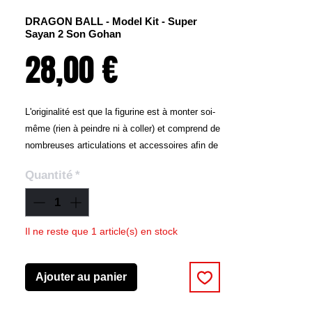
DRAGON BALL - Model Kit - Super
Sayan 2 Son Gohan
Prix
28,00 €
L'originalité est que la figurine est à monter soi-
même (rien à peindre ni à coller) et comprend de
nombreuses articulations et accessoires afin de
reproduire les meilleures scènes de combat.
Quantité
*
La figurine est en PVC.
Figure-Rise Standard : LA MAQUETTE POUR
TOUS ! « sans colle ni peinture »
Il ne reste que 1 article(s) en stock
Toutes les maquettes se caractérisent par deux
propriétés essentielles :
Ajouter au panier
- les pièces sont emboîtables
- et elles sont moulées en couleurs.