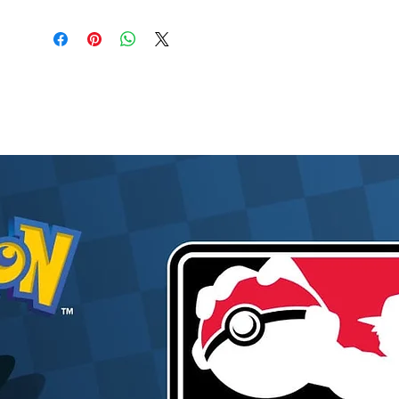
aussi une idée cadeau originale pour tout
passionné de la saga.