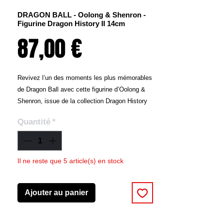
DRAGON BALL - Oolong & Shenron -
Figurine Dragon History II 14cm
Prix
87,00 €
Revivez l’un des moments les plus mémorables
de Dragon Ball avec cette figurine d’Oolong &
Shenron, issue de la collection Dragon History
II. Mesurant 14 cm, cette pièce unique capture
Quantité
*
la scène emblématique où Oolong fait un vœu
inattendu devant le puissant dragon Shenron,
ajoutant une touche humoristique à cet univers
épique.
Il ne reste que 5 article(s) en stock
Fabriquée en matériaux de qualité supérieure,
cette figurine est parfaite pour les
Ajouter au panier
collectionneurs ou les fans souhaitant revivre
les moments iconiques de Dragon Ball. C’est