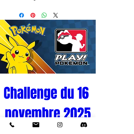
Fantôme Kamikaze, issue de la collection
Dragon History II, mesurant 13 cm. Ce
duo unique capture l’essence de Gotenks,
une fusion de Goten et Trunks, et sa
technique emblématique, combinant génie
stratégique et humour explosif.
Cette pièce compacte mais saisissante
est parfaite pour tout collectionneur ou
amateur de l'univers Dragon Ball Z. Elle
trouve facilement sa place dans une
vitrine ou sur un bureau pour apporter une
touche d’énergie et de nostalgie.
Challenge du 16 
novembre 2025
Tournoi Pokémon 