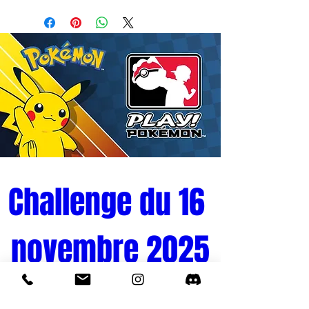
de son apparence dans la série, il dispose
de toutes les articulations que vous êtes
en droit d'attendre de la technologie des
jouets S.H.Figuarts. Trois expressions
optionnelles sont incluses, vous
permettant d'afficher un cri, une grimace
ou un rictus ! Comprend également un
tout nouvel accessoire de trône. Utilise-le
avec le S.H.Figuarts Mecha Frieza
(vendu séparément) pour recréer tes
scènes préférées ![Contenu de
l'ensemble] ?Corps principal ?Trois paires
Challenge du 16 
de mains optionnelles ?Tête optionnelle ?
Trois expressions optionnelles ?Pièce de
novembre 2025
bras croisé ?Épée de Tanks ?Thrône ?
Capuchon optionnel
Tournoi Pokémon 