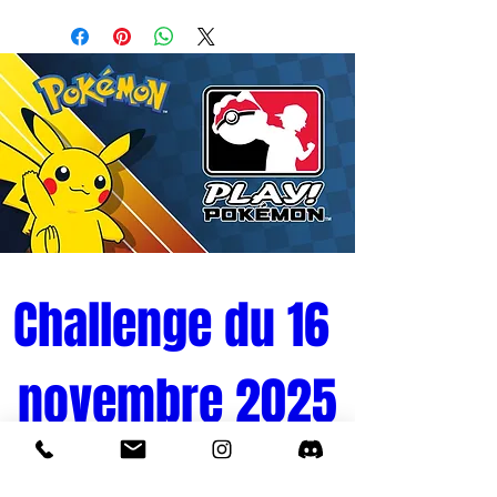
captivante représente l'un des
antagonistes les plus redoutables de la
série, Janemba, dans toute sa puissance
et sa menace. Parfait pour les fans de la
franchise cherchant à ajouter une touche
de chaos à leur collection, cette figurine
est un choix incontournable.
Fabriquée avec des matériaux de haute
qualité, la figurine Match Makers de 16
cm met en valeur des détails soignés et
une finition impeccable. Que vous soyez
Challenge du 16 
fan de Janemba ou de l'univers de
DRAGON BALL Z, cette pièce est conçue
novembre 2025
pour capturer l'essence même de ce
démon maléfique avec précision et
fidélité.
Tournoi Pokémon 