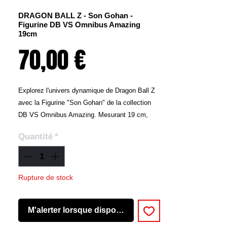
DRAGON BALL Z - Son Gohan -
Figurine DB VS Omnibus Amazing
19cm
Prix
70,00 €
Explorez l'univers dynamique de Dragon Ball Z
avec la Figurine "Son Gohan" de la collection
DB VS Omnibus Amazing. Mesurant 19 cm,
cette figurine captivante capture l'énergie et la
Quantité
*
détermination du jeune guerrier Son Gohan lors
de ses moments héroïques dans la saga
Dragon Ball Z.
Rupture de stock
La Figurine "Son Gohan" présente des détails
soigneusement réalisés, une posture dynamique
M'alerter lorsque disponible
et une expression intense qui reflète la
transformation de Gohan en un puissant