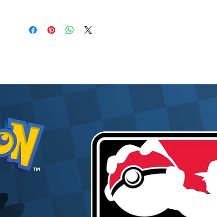
combattant Saiyan. Les couleurs vives et les
finitions de haute qualité ajoutent une touche
d'authenticité à cette représentation
impressionnante.
Que vous soyez un fan inconditionnel de
Dragon Ball Z ou que vous découvriez cet
univers légendaire, la Figurine "Son Gohan" de
la collection DB VS Omnibus Amazing est un
excellent moyen d'exprimer votre admiration
pour ce personnage emblématique.
Ajoutez dès maintenant la Figurine "Son Gohan"
à votre collection Dragon Ball Z et laissez la
puissance et la bravoure de ce jeune guerrier
Saiyan illuminer votre espace. Que l'esprit
héroïque de Son Gohan inspire vos moments de
collection et de passion pour Dragon Ball Z !