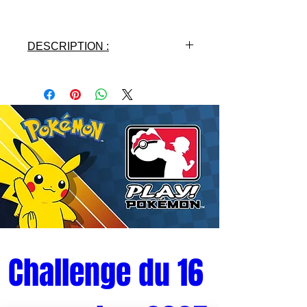
DESCRIPTION :
- Licence : MY HERO
ACEDEMIA
- Fabricant : BANPRESTO
- Matières : PVC
- Hauteur : 15 cm
- Gamme : THE AMAZING
HEROES
Challenge du 16 