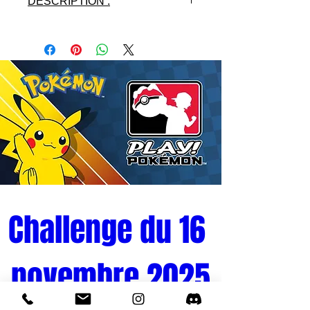
DESCRIPTION :
- Licence : ATTACK ON TITAN
- Fabricant : SENTINEL TOYS
- Matières: PVC
- Hauteur : 20 cm
- Version : JAP
- Gamme : BRAVE ACT
- Année: 2015
Challenge du 16 
novembre 2025