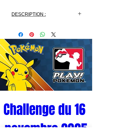
DESCRIPTION :
- Licence : DRAGON BALL Z
- Fabricant : BANPRESTO
- Matières : PVC
- Hauteur : 16 cm
- Gamme : MATCH MAKERS
Challenge du 16 