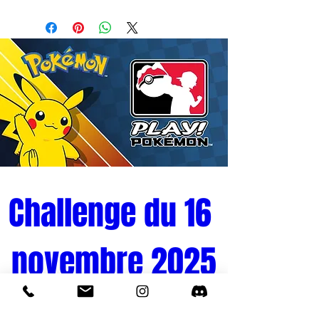
- Licence : DRAGON BALL Z
- Fabricant : FUNIMATION
- Matières : PVC
- Hauteur : 10 cm
- Gamme : POP
Challenge du 16 
novembre 2025
Tournoi Pokémon 