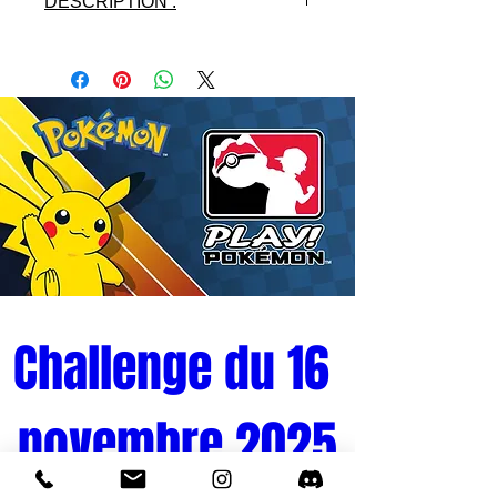
DESCRIPTION :
- Licence : DRAGON BALL Z
- Fabricant : BANDAI
SHOKUGAN
- Matières: PVC
- Hauteur : 12 cm
- Version : JAP
- Gamme : STYLING
- Année: 2015
Challenge du 16 
novembre 2025