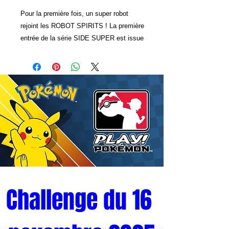
Pour la première fois, un super robot
rejoint les ROBOT SPIRITS ! La première
entrée de la série SIDE SUPER est issue
du récent Grendizer U ! Cette figurine de
robot prépeinte et finie recrée
parfaitement l'apparence stylisée du robot
! Les lames des deux bras peuvent se
balancer individuellement pour recréer la
forme Screw Crusher Punch. L'arme
mortelle Double Haken est également
incluse !
Challenge du 16 