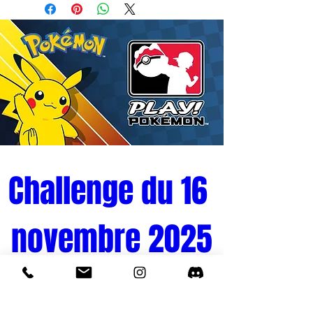
Que vous soyez un fan passionné de
Gundam ou un collectionneur de figurines
à la recherche de pièces uniques, la
figurine de Lunamaria Hawke de la
collection Glitter & Glamours est un choix
parfait. Procurez-vous dès maintenant
cette figurine et laissez-vous transporter
dans l'univers palpitant de Gundam Seed
Freedom aux côtés de Lunamaria !
Challenge du 16 
novembre 2025
Tournoi Pokémon 