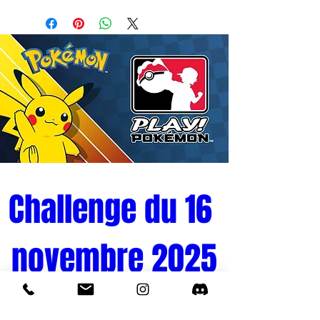
collections du fabricant de référence
Banpresto met en scène le déterminé,
optimiste et indispensable jeune
protagoniste en quête de son père : Gon
Freecss.
La statuette s'élève à une hauteur
d'environ 14 cm. Ce format premium
confère à la pièce une superbe présence
visuelle et des finitions largement
supérieures aux lignes standards,
s'adaptant à l'une des postures
emblématiques du personnage. Le design
Challenge du 16 
propre à cette édition capture la vivacité
d'esprit et l'attitude résolue du jeune
novembre 2025
garçon, figé dans une posture dynamique
pleine de tension dramatique. La
sculpture en plastique applique un soin
minutieux aux attributs physiques de
Tournoi Pokémon 
Gon, notamment la rigidité de sa