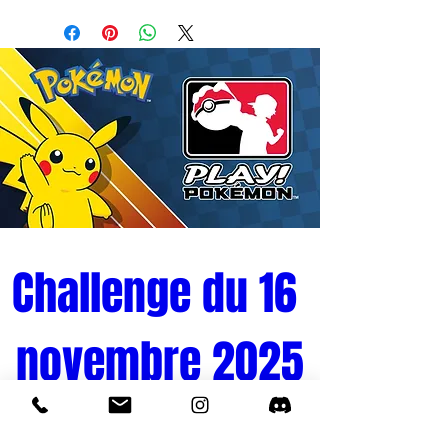
esthétique Noodle Stopper par FuRyu.
Cette pièce de 17 cm rend un hommage
vibrant au personnage le plus humain et
loyal de la série, apportant une touche de
maturité et de charisme à votre collection.
Un Design Classique et Détaillé :
La figurine met en scène Leorio vêtu de
son costume bleu marine emblématique,
assis dans une posture assurée. On
retrouve avec plaisir tous les détails qui
font son identité : sa chemise blanche
impeccable, sa cravate verte et bien sûr
Challenge du 16 
ses lunettes de soleil rondes qu'il remonte
d'un geste caractéristique. La sculpture
novembre 2025
de sa chevelure noire en pointes et son
sourire en coin reflètent parfaitement son
tempérament protecteur et ambitieux.
Polyvalence et Qualité FuRyu :
Tournoi Pokémon 
Grâce à sa conception "Noodle Stopper",