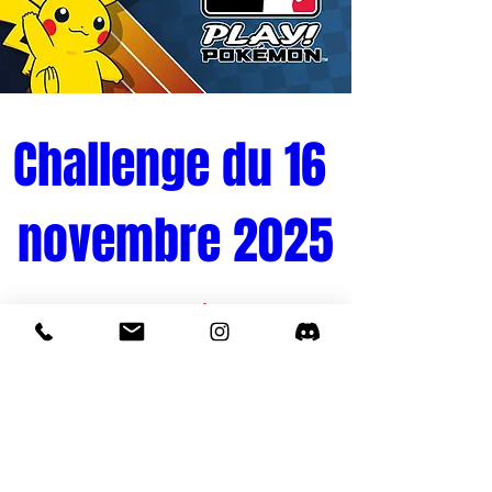
apprend que son père, Ging, est un
"chasseur" légendaire, un individu qui
s'est révélé être un membre d'élite de
l'humanité.
Malgré le fait que Ging ait laissé son fils à
Challenge du 16 
sa famille pour poursuivre ses propres
rêves, Gon est déterminé à suivre les
novembre 2025
traces de son père, à passer le rigoureux
"examen de chasseur" et à retrouver son
père pour devenir lui-même un chasseur.
Tournoi Pokémon 
Ce Pop ! met en scène Biscuit Kreuger,
alias "Bisky", un chasseur de pierres
doublement étoilé qui a été engagé par
Quand
Battera pour nettoyer l'île de la cupidité
16 nov. 2025, 10:00
après la vente aux enchères du jeu à
Yorknew City.