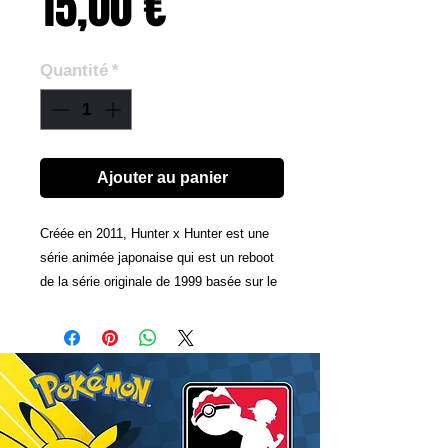
Prix
15,00 €
Quantité
*
Ajouter au panier
Créée en 2011, Hunter x Hunter est une
série animée japonaise qui est un reboot
de la série originale de 1999 basée sur le
manga.
L'histoire commence avec un jeune
garçon nommé Gon Freecss, qui
découvre un jour que son père, qu'il
croyait mort, est en fait bien vivant. Il