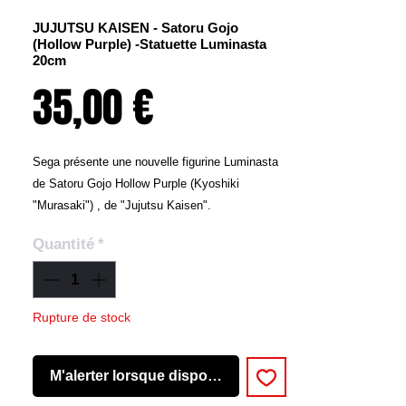
JUJUTSU KAISEN - Satoru Gojo
(Hollow Purple) -Statuette Luminasta
20cm
Prix
35,00 €
Sega présente une nouvelle figurine Luminasta
de Satoru Gojo Hollow Purple (Kyoshiki
"Murasaki") , de "Jujutsu Kaisen".
Taille de l'objet : L14cmxH20cm
Quantité
*
Matière : PVC
Rupture de stock
M'alerter lorsque disponible