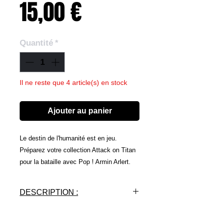
Prix
15,00 €
Quantité
*
Il ne reste que 4 article(s) en stock
Ajouter au panier
Le destin de l'humanité est en jeu.
Préparez votre collection Attack on Titan
pour la bataille avec Pop ! Armin Arlert.
Aidez à libérer le monde du règne de
terreur des Titans avec l'ami le plus
DESCRIPTION :
proche d'Eren et son stratège de
confiance.
- Licence : ATTACK ON TITAN