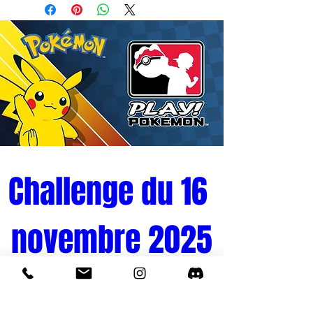
- Fabricant : FUNIMATION
- Matières : PVC
- Hauteur : 10 cm
- Gamme : POP
Challenge du 16 
novembre 2025
Tournoi Pokémon 