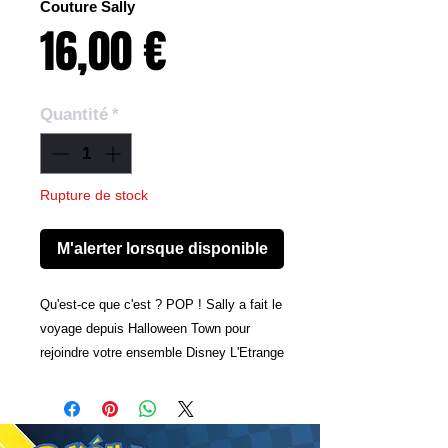
Couture Sally
Prix
16,00 €
Quantité
*
Rupture de stock
M'alerter lorsque disponible
Qu'est-ce que c'est ? POP ! Sally a fait le
voyage depuis Halloween Town pour
rejoindre votre ensemble Disney L'Etrange
Noel de Monsieur Jack de Tim Burton !
Dans un ensemble à la mode de la
collection Disney Couture de Force