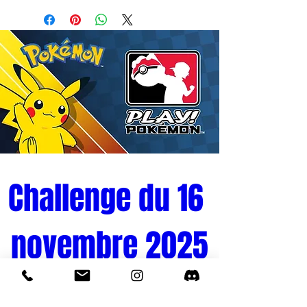
15 cm de hauteur, cette figurine
captivante capture l'esprit héroïque du
Quatrième Hokage, le père de Naruto.
La figurine est minutieusement conçue
avec des détails impressionnants, allant
des traits du visage expressifs aux
éléments emblématiques de l'uniforme de
Minato. Les passionnés apprécieront la
fidélité de cette reproduction qui rend
hommage au charisme et à la bravoure du
Challenge du 16 
personnage.
novembre 2025
Fabriquée avec des matériaux de haute
qualité, la figurine Namikaze Minato de
Narutop99 est un ajout remarquable à
toute collection. Que vous soyez un
Tournoi Pokémon 
collectionneur chevronné ou un amateur