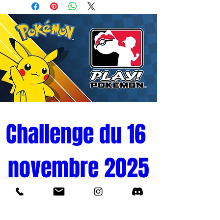
et des détails soignés, cette figurine de
15 cm met en valeur toute la puissance et
la prestance du célèbre ninja de Konoha.
Offrez-vous un morceau de l’histoire de
Naruto Shippuden avec cette figurine
Namikaze Minato Panel Spectacle de 15
cm !
Challenge du 16 
novembre 2025
Tournoi Pokémon 