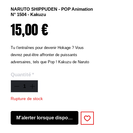
NARUTO SHIPPUDEN - POP Animation
N° 1504 - Kakuzu
Prix
15,00 €
Tu t'entraînes pour devenir Hokage ? Vous
devrez peut-être affronter de puissants
adversaires, tels que Pop ! Kakuzu de Naruto
Shippuden. Pop ! Kakuzu a l'air captivant,
Quantité
*
féroce et menaçant, et il est prêt à voler ton
cœur. Élargissez votre ensemble Pop !
Animation en ajoutant ce personnage
mémorable.
Rupture de stock
M'alerter lorsque disponible