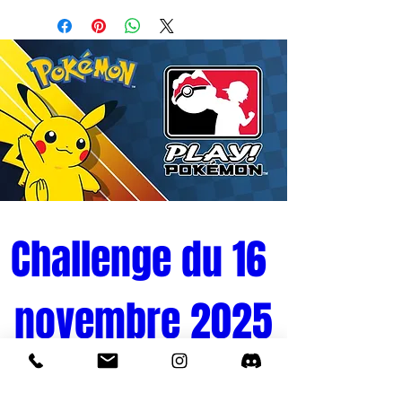
manga et de l'animé
Naruto Shippuden
.
Ce modèle est édité par le fabricant
Banpresto dans le cadre de la gamme de
collection de grande taille
Grandista
.
Le personnage est modélisé debout dans
une posture de préparation au combat, le
haut du corps légèrement de profil alors
qu'elle ajuste son gant noir de protection
sur sa main gauche. La sculpture restitue
les détails de son design officiel, incluant
sa chevelure rose coiffée en mèches
Challenge du 16 
pointues, son bandeau frontal rouge, sa
veste rouge zippée sans manches, ses
novembre 2025
protège-coudes roses, sa jupe ouverte
rose clair sur son short sombre, ainsi que
ses bottes de ninja noires ouvertes.
Caractéristiques techniques
Tournoi Pokémon 
Licence officielle : Naruto