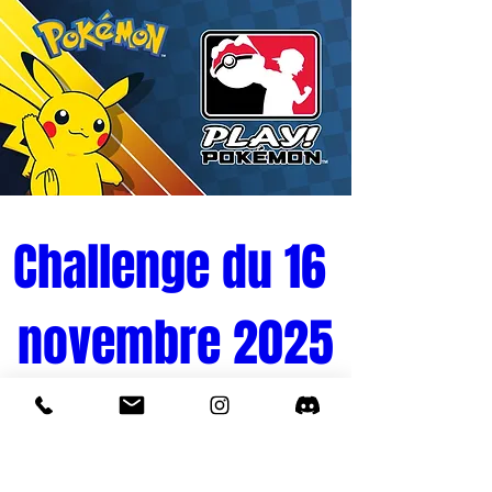
prédécoupées et une notice de
montage claire. Les pièces sont
fabriquées à partir d'un plastique
durable et robuste afin de garantir une
finition de haute qualité. Le produit est
livré avec une garantie de satisfaction
complète.
Challenge du 16 
novembre 2025
Tournoi Pokémon 
Quand