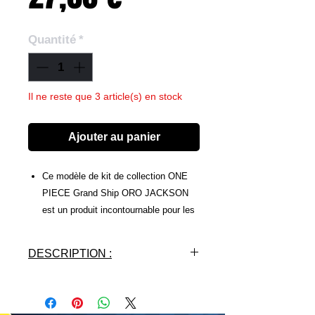
Quantité
*
Il ne reste que 3 article(s) en stock
Ajouter au panier
Ce modèle de kit de collection ONE
PIECE Grand Ship ORO JACKSON
est un produit incontournable pour les
fans de l'anime. Avec des détails
impressionnants, ce modèle de kit de
DESCRIPTION :
collection comprend tous les éléments
nécessaires pour assemblez le navire
de Grand Line. Ce kit de modelage est
livré avec une série de pièces