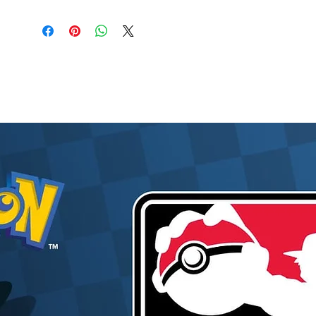
série, cette figurine de Kalgara est un ajout
magnifique et mémorable.