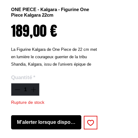
ONE PIECE - Kalgara - Figurine One
Piece Kalgara 22cm
Prix
189,00 €
La Figurine Kalgara de One Piece de 22 cm met
en lumière le courageux guerrier de la tribu
Shandia, Kalgara, issu de l'univers épique de
One Piece. Représentant un personnage clé de
Quantité
*
la saga Skypiea, cette figurine est un hommage
à l'honneur de Kalgara pour son peuple.
La Figurine Kalgara de 22 cm est une
représentation impressionnante du fier guerrier
Rupture de stock
Shandia, célébrant son courage et sa
détermination. Que vous soyez un
M'alerter lorsque disponible
collectionneur passionné ou simplement un fan
de One Piece cherchant à capturer l'esprit de la