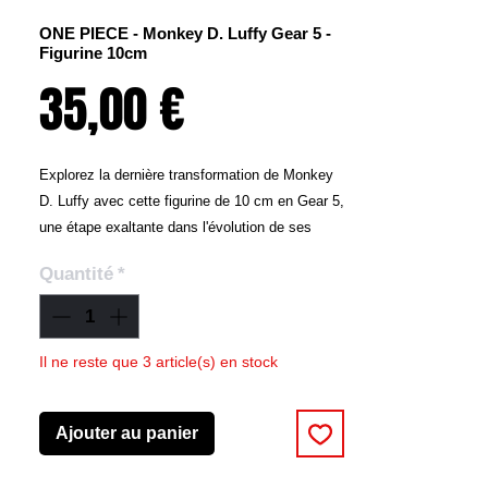
ONE PIECE - Monkey D. Luffy Gear 5 -
Figurine 10cm
Prix
35,00 €
Explorez la dernière transformation de Monkey
D. Luffy avec cette figurine de 10 cm en Gear 5,
une étape exaltante dans l'évolution de ses
capacités et de sa quête pour devenir le Roi des
Quantité
*
Pirates. Ce design unique capture Luffy dans sa
nouvelle forme puissante, empreinte de
dynamisme et d’énergie, reflétant l’essence de
ce moment crucial dans One Piece.
Il ne reste que 3 article(s) en stock
Cette figurine est un incontournable pour les
fans de One Piece suivant l’arc actuel de Luffy.
Ajouter au panier
Elle célèbre l’évolution de Luffy avec un design
compact, idéal pour les fans recherchant une