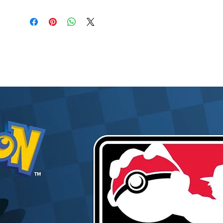
pièce qui symbolise ce moment décisif dans
l’aventure de l’Équipage du Chapeau de Paille.