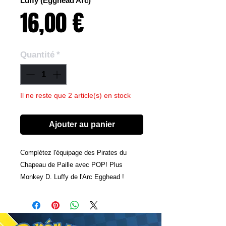
Luffy (Egghead Arc)
Prix
16,00 €
Quantité
*
Il ne reste que 2 article(s) en stock
Ajouter au panier
Complétez l'équipage des Pirates du
Chapeau de Paille avec POP! Plus
Monkey D. Luffy de l'Arc Egghead !
Offrez à ce marin un endroit où jeter
l'ancre dans votre collection POP!
Animation en l'accueillant dans votre
collection One Piece.