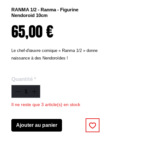
RANMA 1/2 - Ranma - Figurine
Nendoroid 10cm
Prix
65,00 €
Le chef-d'œuvre comique « Ranma 1/2 » donne
naissance à des Nendoroïdes !
De l'anime « Ranma 1/2 », voici une Nendoroid
Quantité
*
de Ranma Saotome !
Plaques frontales :
- Visage souriant
- Visage ahuri
Il ne reste que 3 article(s) en stock
- Visage paniqué
Ajouter au panier
Pièces optionnelles
- Bouilloire