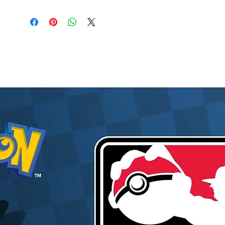
- Autres pièces optionnelles pour différentes
poses.
Caractéristiques :
Figurine articulée en plastique peint, sans
échelle, avec socle inclus. Environ 100 mm de
hauteur.