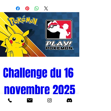
- Licence : DEATH NOTE
- Fabricant : JUN PLANNING
- Matières: PVC
- Hauteur : 17 cm
- Version : JAP
- Gamme : ACTION FIGURE
- Année: 2014
Challenge du 16 
novembre 2025
Tournoi Pokémon 