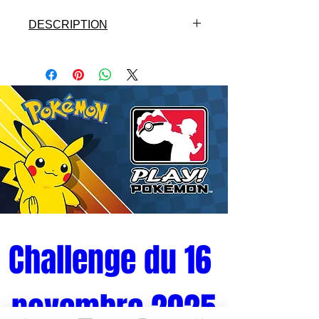
avancé, fabriqué par Tamashii Nations.
DESCRIPTION
- Licence : SAINT SEIYA
- Fabricant : BANDAI
- Matières: PVC/METAL
- Hauteur : 18 cm
- Version : JAP
- Gamme : MYTH CLOTH EX
- Année: 2015
Challenge du 16 
novembre 2025