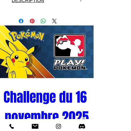
DESCRIPTION
- Licence : ONE PIECE
- Fabricant : BANPRESTO
- Matières: PVC
- Hauteur : 15 cm
- Version : JAP
- Gamme : THE GRANDLINE
MEN
- Année: 2014
Challenge du 16 
novembre 2025