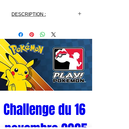
DESCRIPTION :
- Licence : DRAGON BALL Z
- Fabricant : BANPRESTO
- Matières: PVC
- Hauteur : 17 cm
- Gamme : Scultures Big 6
Challenge du 16 