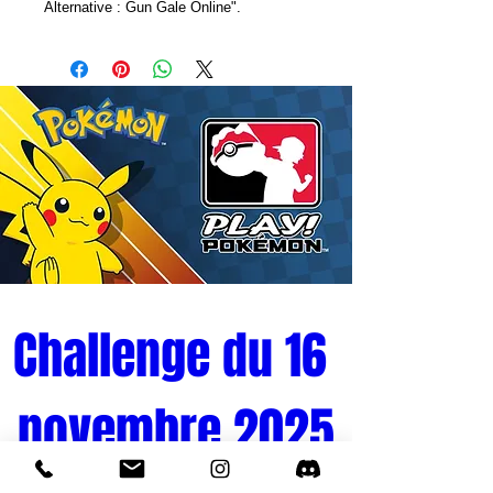
Alternative : Gun Gale Online".
Taille de l'objet : L11 x H19cm
Matière : PVC
Challenge du 16 
novembre 2025